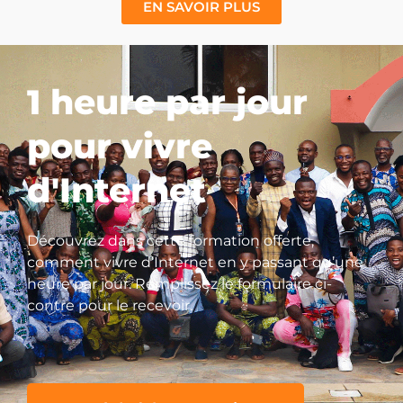
EN SAVOIR PLUS
1 heure par jour
pour vivre
d'Internet
Découvrez dans cette formation offerte,
comment vivre d’Internet en y passant qu’une
heure par jour. Remplissez le formulaire ci-
contre pour le recevoir.