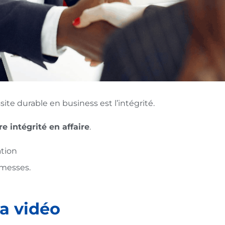
te durable en business est l’intégrité.
e intégrité en affaire
.
ation
omesses.
la vidéo