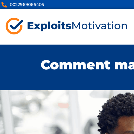
0022969066405
Comment main