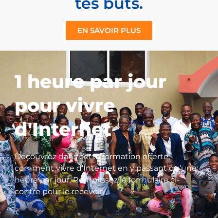
tes buts.
EN SAVOIR PLUS
1 heure par jour
pour vivre
d'Internet
Découvrez dans cette formation offerte,
comment vivre d’Internet en y passant qu’une
heure par jour. Remplissez le formulaire ci-
contre pour le recevoir.