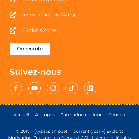
Investir Depuis l'Afrique
Exploits Zone
On recrute
Suivez-nous
Accueil
A propos
Formation en ligne
Contact
© 2017 – [xyz-ips snippet= »current-year »] Exploits
Motivation. Tous droits réservés |
CGU
|
Mentions légales