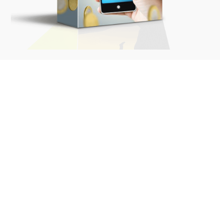
Gagner sa vie sur
internet
En savoir plus
Formation Gratuite
sur les objectifs de
Vie