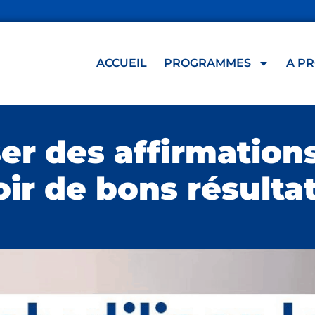
ACCUEIL
PROGRAMMES
A P
er des affirmations
oir de bons résultat