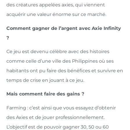
des créatures appelées axies, qui viennent
acquérir une valeur énorme sur ce marché.
Comment gagner de l’argent avec Axie Infinity
?
Ce jeu est devenu célèbre avec des histoires
comme celle d’une ville des Philippines où ses
habitants ont pu faire des bénéfices et survivre en
temps de crise en jouant à ce jeu.
Mais comment faire des gains ?
Farming : c’est ainsi que vous essayez d’obtenir
des Axies et de jouer professionnellement.
L’objectif est de pouvoir gagner 30, 50 ou 60