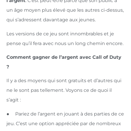
l’argent
. C’est peut-être parce que son public a
un âge moyen plus élevé que les autres ci-dessus,
qui s’adressent davantage aux jeunes.
Les versions de ce jeu sont innombrables et je
pense qu’il fera avec nous un long chemin encore.
Comment gagner de l’argent avec Call of Duty
?
Il y a des moyens qui sont gratuits et d’autres qui
ne le sont pas tellement. Voyons ce de quoi il
s’agit :
● Pariez de l’argent en jouant à des parties de ce
jeu. C’est une option appréciée par de nombreux