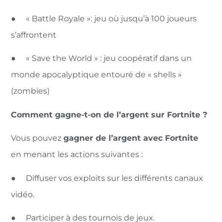
● « Battle Royale »: jeu où jusqu’à 100 joueurs
s’affrontent
● « Save the World » : jeu coopératif dans un
monde apocalyptique entouré de « shells »
(zombies)
Comment gagne-t-on de l’argent sur Fortnite ?
Vous pouvez
gagner de l’argent avec Fortnite
en menant les actions suivantes :
● Diffuser vos exploits sur les différents canaux
vidéo.
● Participer à des tournois de jeux.