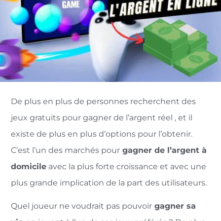
De plus en plus de personnes recherchent des
jeux gratuits pour gagner de l’argent réel , et il
existe de plus en plus d’options pour l’obtenir.
C’est l’un des marchés pour
gagner de l’argent à
domicile
avec la plus forte croissance et avec une
plus grande implication de la part des utilisateurs.
Quel joueur ne voudrait pas pouvoir
gagner sa