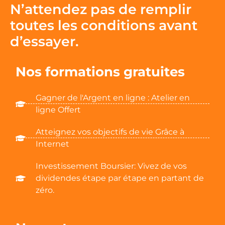
N’attendez pas de remplir
toutes les conditions avant
d’essayer.
Nos formations gratuites
Gagner de l'Argent en ligne : Atelier en
ligne Offert
Atteignez vos objectifs de vie Grâce à
Internet
Investissement Boursier: Vivez de vos
dividendes étape par étape en partant de
zéro.