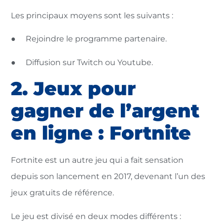
Les principaux moyens sont les suivants :
● Rejoindre le programme partenaire.
● Diffusion sur Twitch ou Youtube.
2. Jeux pour
gagner de l’argent
en ligne : Fortnite
Fortnite est un autre jeu qui a fait sensation
depuis son lancement en 2017, devenant l’un des
jeux gratuits de référence.
Le jeu est divisé en deux modes différents :