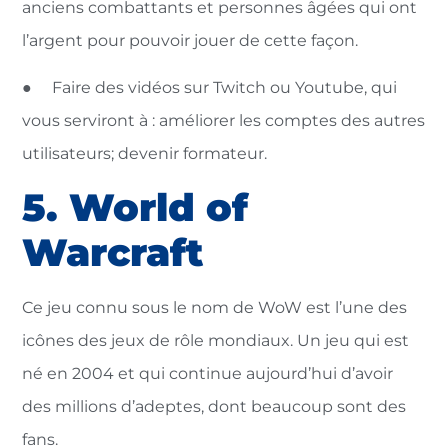
anciens combattants et personnes âgées qui ont
l’argent pour pouvoir jouer de cette façon.
● Faire des vidéos sur Twitch ou Youtube, qui
vous serviront à : améliorer les comptes des autres
utilisateurs; devenir formateur.
5. World of
Warcraft
Ce jeu connu sous le nom de WoW est l’une des
icônes des jeux de rôle mondiaux. Un jeu qui est
né en 2004 et qui continue aujourd’hui d’avoir
des millions d’adeptes, dont beaucoup sont des
fans.