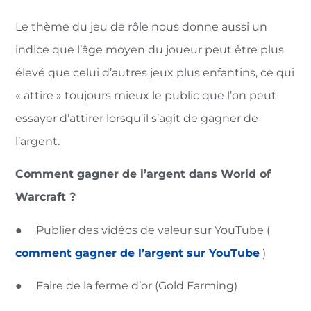
Le thème du jeu de rôle nous donne aussi un
indice que l’âge moyen du joueur peut être plus
élevé que celui d’autres jeux plus enfantins, ce qui
« attire » toujours mieux le public que l’on peut
essayer d’attirer lorsqu’il s’agit de gagner de
l’argent.
Comment gagner de l’argent dans World of
Warcraft ?
● Publier des vidéos de valeur sur YouTube (
comment gagner de l’argent sur YouTube
)
● Faire de la ferme d’or (Gold Farming)