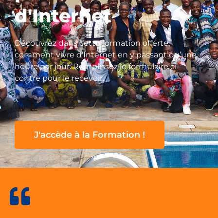
d'Internet
Découvrez dans cette formation offerte,
comment vivre d’Internet en y passant qu’une
heure par jour. Remplissez le formulaire ci-
contre pour le recevoir.
J'accède à la Formation !