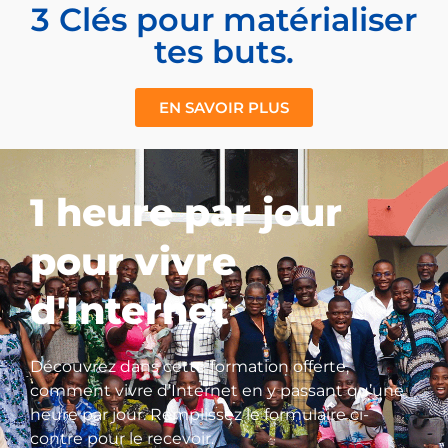
3 Clés pour matérialiser
tes buts.
EN SAVOIR PLUS
1 heure par jour
pour vivre
d'Internet
Découvrez dans cette formation offerte,
comment vivre d’Internet en y passant qu’une
heure par jour. Remplissez le formulaire ci-
contre pour le recevoir.