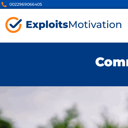
0022969066405
Comm